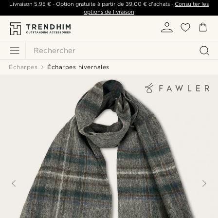
Livraison
5,95 €
- Option gratuite à partir de
39,00 €
d'achats -
Consulter les
options de livraison
Rechercher
Écharpes
Écharpes hivernales