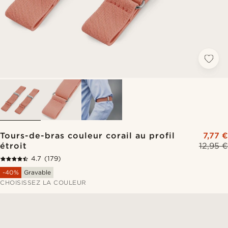
Tours-de-bras couleur corail au profil
7,77 €
étroit
12,95 €
4.7
(179)
-40%
Gravable
CHOISISSEZ LA COULEUR