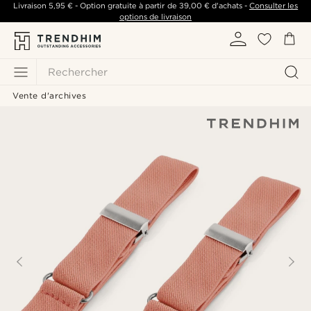
Livraison
5,95 €
- Option gratuite à partir de
39,00 €
d'achats -
Consulter les
options de livraison
Rechercher
Vente d'archives