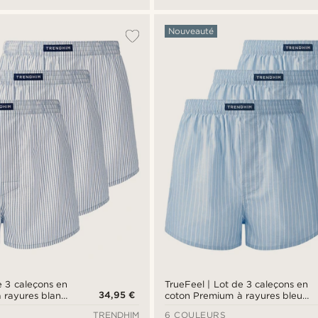
Nouveauté
e 3 caleçons en
TrueFeel | Lot de 3 caleçons en
34,95 €
 rayures blanc
coton Premium à rayures bleu
mple
& blanc, coupe ample
TRENDHIM
6 COULEURS