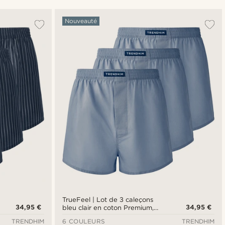
Le plus populaire
Nouveauté
Nouveautés
Prix croissant
Prix décroissant
TrueFeel | Lot de 3 caleçons
34,95 €
34,95 €
bleu clair en coton Premium,
coupe ample
TRENDHIM
6 COULEURS
TRENDHIM