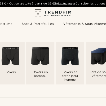
,95 €
-
Option gratuite à partir de
39,00 €
Contactez-nous
d'achats
-
Consulter les options 
costume
Sacs & Portefeuilles
Vêtements & Sous-vêteme
Boxers
Boxers en
Boxers en
Lots de so
bambou
coton pour
vêtemen
homme