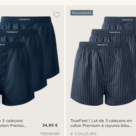
Nouveauté
e 3 caleçons
TrueFeel | Lot de 3 caleçons en
34,95 €
coton Premium,
coton Premium à rayures bleu
marine & blanc, coupe ample
TRENDHIM
6 COULEURS