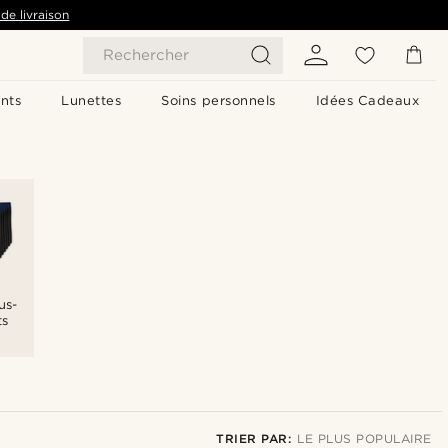
de livraison
Rechercher
nts
Lunettes
Soins personnels
Idées Cadeaux
us-
ts
TRIER PAR:
LE PLUS POPULAIRE