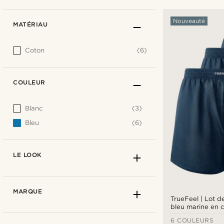
Nouveauté
MATÉRIAU
Coton
(6)
COULEUR
Blanc
(3)
Bleu
(6)
LE LOOK
MARQUE
TrueFeel | Lot d
bleu marine en 
coupe ample
6 COULEURS