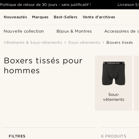
Politique de retour de 30 jours - sans justificatif !
Livraison
5
Nouveautés
Marques
Best-Sellers
Vente d'archives
Nouvelle collection
Bijoux & Montres
Accessoires de 
Vêtements & Sous-vêtements
Sous-vêtements
Boxers tissés
Boxers tissés pour
hommes
Sous-
vêtements
FILTRES
6 PRODUITS