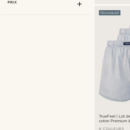
PRIX
Nouveauté
Couleur unie
(3)
Rayé
(3)
Trendhim
(6)
TrueFeel | Lot d
coton Premium à
€
€
& bleu, coupe a
6 COULEURS