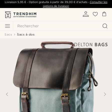
Livraison
5,95 €
- Option gratuite à partir de
39,00 €
d'achats -
Consulter les
options de livraison
Rechercher
Sacs
Sacs à dos