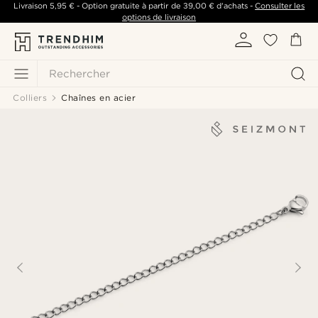
Livraison
5,95 €
- Option gratuite à partir de
39,00 €
d'achats -
Consulter les
options de livraison
Rechercher
Colliers
Chaînes en acier