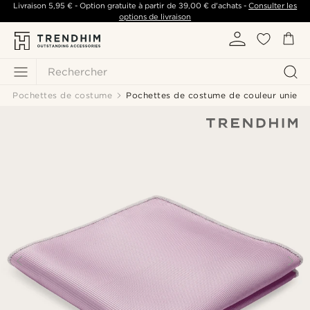
Livraison
5,95 €
- Option gratuite à partir de
39,00 €
d'achats -
Consulter les
options de livraison
Rechercher
Pochettes de costume
Pochettes de costume de couleur unie