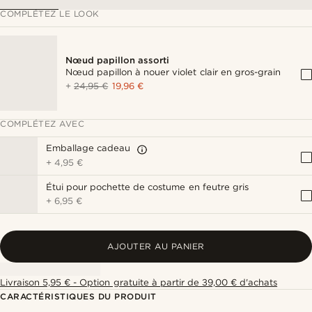
COMPLÉTEZ LE LOOK
Nœud papillon assorti
Nœud papillon à nouer violet clair en gros-grain
+
24,95 €
19,96 €
COMPLÉTEZ AVEC
Emballage cadeau
+
4,95 €
Étui pour pochette de costume en feutre gris
+
6,95 €
AJOUTER AU PANIER
Livraison 5,95 € - Option gratuite à partir de 39,00 € d'achats
CARACTÉRISTIQUES DU PRODUIT