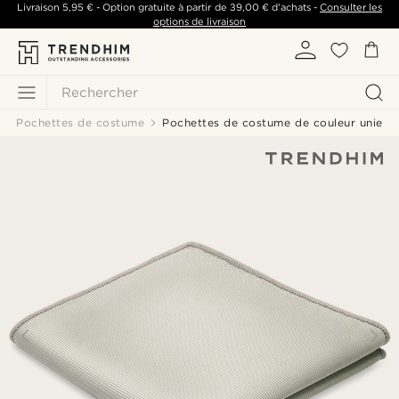
Livraison
5,95 €
- Option gratuite à partir de
39,00 €
d'achats -
Consulter les
options de livraison
Rechercher
Pochettes de costume
Pochettes de costume de couleur unie