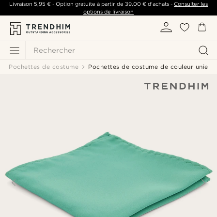
Livraison
5,95 €
- Option gratuite à partir de
39,00 €
d'achats -
Consulter les
options de livraison
Rechercher
Pochettes de costume
Pochettes de costume de couleur unie