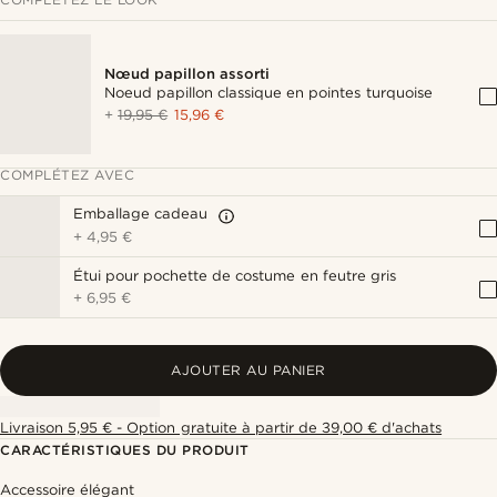
Nœud papillon assorti
Noeud papillon classique en pointes turquoise
+
19,95 €
15,96 €
COMPLÉTEZ AVEC
Emballage cadeau
+
4,95 €
Étui pour pochette de costume en feutre gris
+
6,95 €
AJOUTER AU PANIER
Livraison 5,95 € - Option gratuite à partir de 39,00 € d'achats
CARACTÉRISTIQUES DU PRODUIT
Accessoire élégant