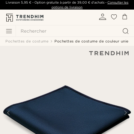
Livraison
5,95 €
- Option gratuite à partir de
39,00 €
d'achats -
Consulter les
options de livraison
Rechercher
Pochettes de costume
Pochettes de costume de couleur unie