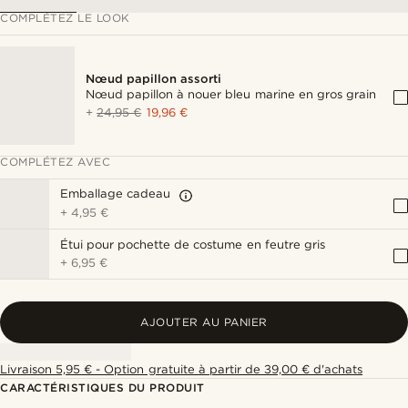
COMPLÉTEZ LE LOOK
Nœud papillon assorti
Nœud papillon à nouer bleu marine en gros grain
+
24,95 €
19,96 €
COMPLÉTEZ AVEC
Emballage cadeau
+
4,95 €
Étui pour pochette de costume en feutre gris
+
6,95 €
AJOUTER AU PANIER
Livraison 5,95 € - Option gratuite à partir de 39,00 € d'achats
CARACTÉRISTIQUES DU PRODUIT