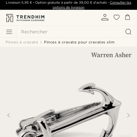
Livraison
5,95 €
- Option gratuite à partir de
39,00 €
d'achats -
Consulter les
options de livraison
Rechercher
Pinces à cravate
Pinces à cravate pour cravates slim