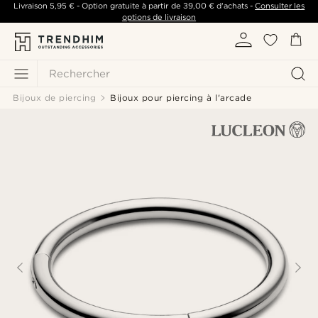
Livraison
5,95 €
- Option gratuite à partir de
39,00 €
d'achats -
Consulter les
options de livraison
Rechercher
Bijoux de piercing
Bijoux pour piercing à l'arcade