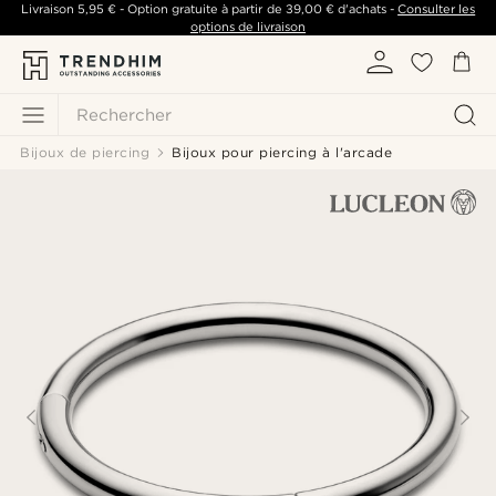
Livraison
5,95 €
- Option gratuite à partir de
39,00 €
d'achats -
Consulter les
options de livraison
Rechercher
Bijoux de piercing
Bijoux pour piercing à l'arcade