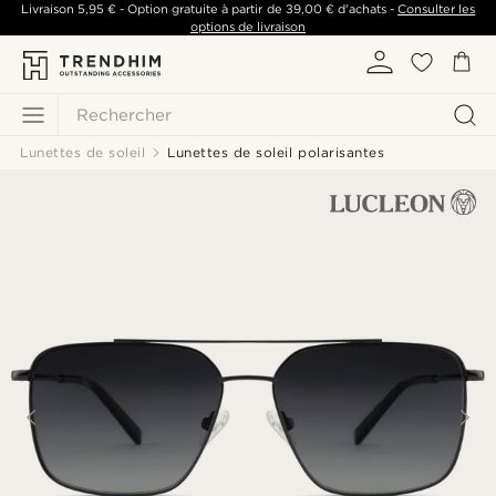
Livraison
5,95 €
- Option gratuite à partir de
39,00 €
d'achats -
Consulter les
options de livraison
Rechercher
Lunettes de soleil
Lunettes de soleil polarisantes