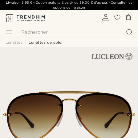
Livraison
5,95 €
- Option gratuite à partir de
39,00 €
d'achats -
Consulter les
options de livraison
Rechercher
Lunettes
Lunettes de soleil