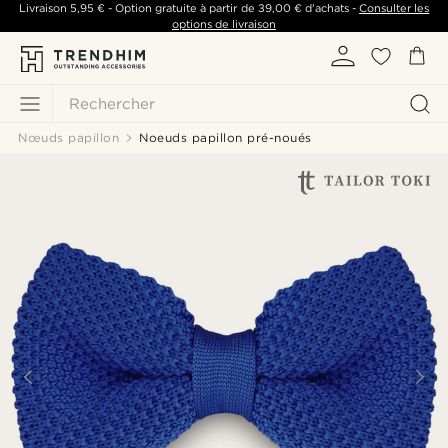
Livraison
5,95 €
- Option gratuite à partir de
39,00 €
d'achats -
Consulter les
options de livraison
Rechercher
Nœuds papillon
Noeuds papillon pré-noués