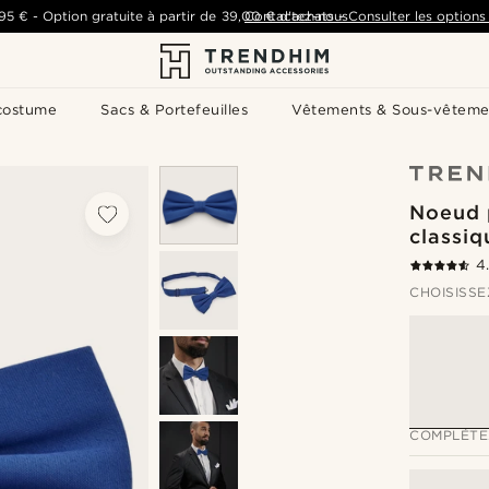
,95 €
-
Option gratuite à partir de
39,00 €
Contactez-nous
d'achats
-
Consulter les options 
costume
Sacs & Portefeuilles
Vêtements & Sous-vêteme
Noeud 
classiq
4
CHOISISSE
COMPLÉTE