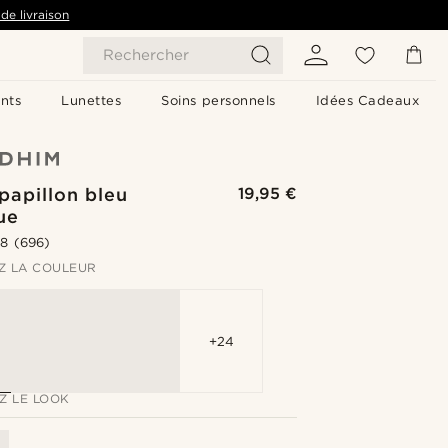
de livraison
Rechercher
nts
Lunettes
Soins personnels
Idées Cadeaux
papillon bleu
19,95 €
ue
.8
(696)
Z LA COULEUR
+24
Z LE LOOK