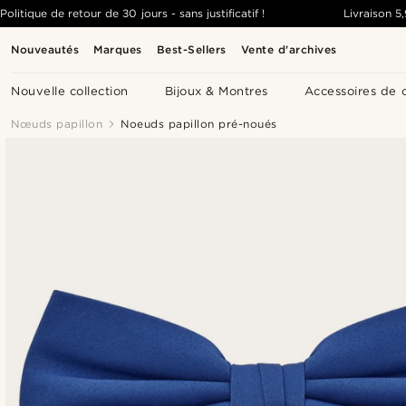
Politique de retour de 30 jours - sans justificatif !
Livraison
5
Nouveautés
Marques
Best-Sellers
Vente d'archives
Nouvelle collection
Bijoux & Montres
Accessoires de 
Nœuds papillon
Noeuds papillon pré-noués