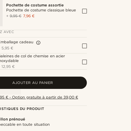
Pochette de costume assortie
Pochette de costume classique bleue
+
9,95 €
7,96 €
Z AVEC
Emballage cadeau
+
5,95 €
aleines de col de chemise en acier
inoxydable
+
12,95 €
AJOUTER AU PANIER
,95 € - Option gratuite à partir de 39,00 €
ISTIQUES DU PRODUIT
llon prénoué
eccable en toute situation