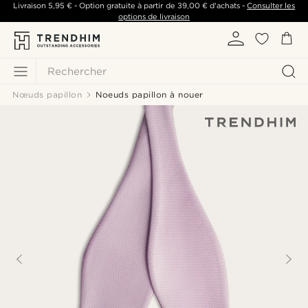
Livraison
5,95 €
- Option gratuite à partir de
39,00 €
d'achats -
Consulter les
options de livraison
Rechercher
Nœuds papillon
Noeuds papillon à nouer