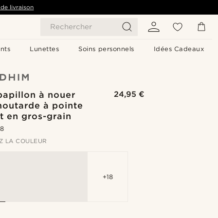
de livraison
Rechercher
nts
Lunettes
Soins personnels
Idées Cadeaux
apillon à nouer
24,95 €
moutarde à pointe
t en gros-grain
.8
Z LA COULEUR
+18