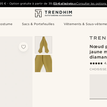
,95 €
-
Option gratuite à partir de
39,00 €
Contactez-nous
d'achats
-
Consulter les options 
costume
Sacs & Portefeuilles
Vêtements & Sous-vêteme
Nœud p
jaune 
diaman
4
CHOISISSE