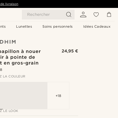
de livraison
Rechercher
nts
Lunettes
Soins personnels
Idées Cadeaux
apillon à nouer
24,95 €
air à pointe de
t en gros-grain
.8
Z LA COULEUR
+18
Z LE LOOK