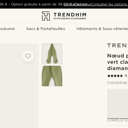
,95 €
-
Option gratuite à partir de
39,00 €
Contactez-nous
d'achats
-
Consulter les options 
costume
Sacs & Portefeuilles
Vêtements & Sous-vêteme
Nœud p
vert cl
diaman
4
CHOISISSE
COMPLÉTE