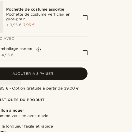
Pochette de costume assortie
Pochette de costume vert clair en
gros-grain
+
9,95 €
7,96 €
Z AVEC
Emballage cadeau
+
4,95 €
AJOUTER AU PANIER
,95 € - Option gratuite à partir de 39,00 €
ISTIQUES DU PRODUIT
llon à nouer
omme vous en avez envie
la longueur facile et rapide
 ans