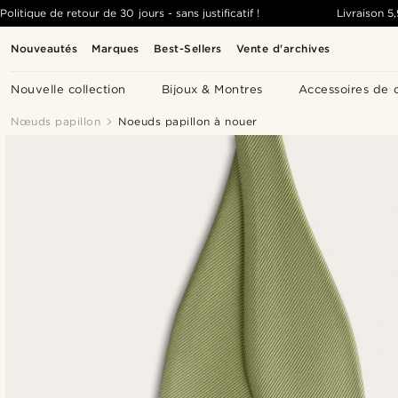
Politique de retour de 30 jours - sans justificatif !
Livraison
5
Nouveautés
Marques
Best-Sellers
Vente d'archives
Nouvelle collection
Bijoux & Montres
Accessoires de 
Nœuds papillon
Noeuds papillon à nouer