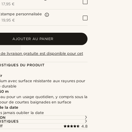
+
17,95 €
Estampe personnalisée
+
19,95 €
AJOUTER AU PANIER
de livraison gratuite est disponible pour cet
ISTIQUES DU PRODUIT
ir
ium avec surface résistante aux rayures pour
é durable
 50 m
'eau pour un usage quotidien, y compris sous la
pour de courtes baignades en surface
de la date
s jamais oublier la date
ION
ISTIQUES
NT
4.8