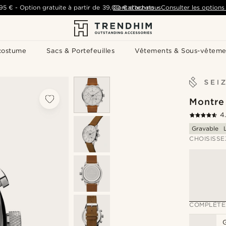
,95 €
-
Option gratuite à partir de
39,00 €
Contactez-nous
d'achats
-
Consulter les options 
costume
Sacs & Portefeuilles
Vêtements & Sous-vêteme
Montre 
4
Gravable
CHOISISSE
COMPLÉTE
G