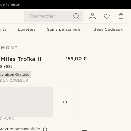
de livraison
Rechercher
nts
Lunettes
Soins personnels
Idées Cadeaux
Milas Troïka II
159,00 €
.8
(83)
Livraison Gratuite
Z LA COULEUR
+3
Z AVEC
ravure personnalisée