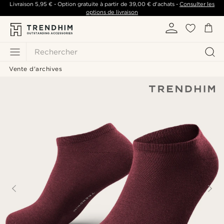
Livraison
5,95 €
- Option gratuite à partir de
39,00 €
d'achats -
Consulter les
options de livraison
Rechercher
Vente d'archives