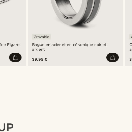
Gravable
aîne Figaro
Bague en acier et en céramique noir et
C
argent
a
39,95 €
3
UP