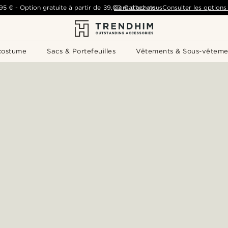
,95 €
-
Option gratuite à partir de
39,00 €
Contactez-nous
d'achats
-
Consulter les options 
costume
Sacs & Portefeuilles
Vêtements & Sous-vêteme