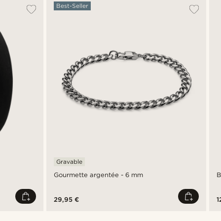
Best-Seller
Gravable
Gourmette argentée - 6 mm
29,95 €
1