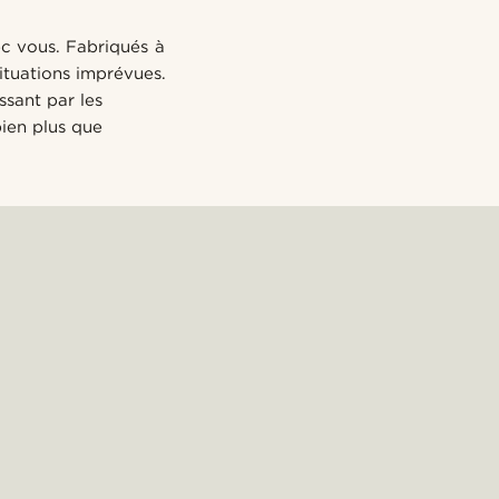
c vous. Fabriqués à
situations imprévues.
ssant par les
bien plus que