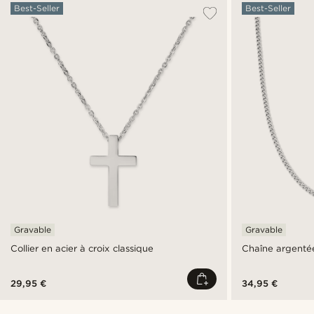
Best-Seller
Best-Seller
Gravable
Gravable
Collier en acier à croix classique
Chaîne argenté
29,95 €
34,95 €