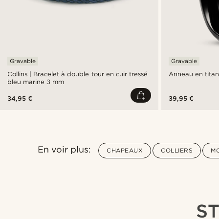
Gravable
Gravable
Collins | Bracelet à double tour en cuir tressé
Anneau en titan
bleu marine 3 mm
34,95 €
39,95 €
En voir plus:
CHAPEAUX
COLLIERS
M
S