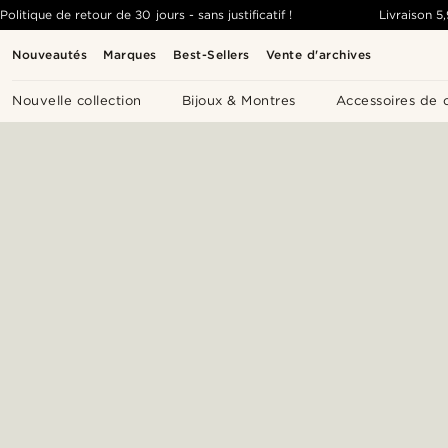
Politique de retour de 30 jours - sans justificatif !
Livraison
5
Nouveautés
Marques
Best-Sellers
Vente d'archives
Nouvelle collection
Bijoux & Montres
Accessoires de 