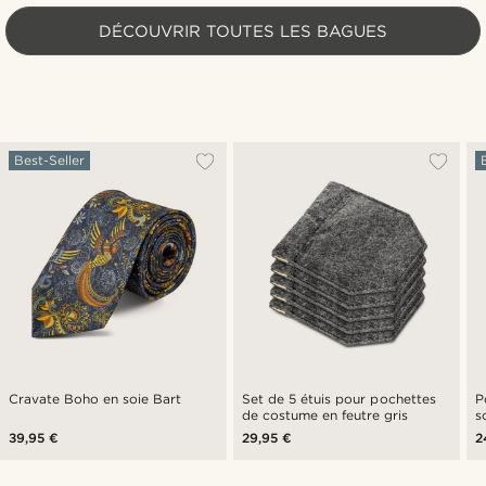
DÉCOUVRIR TOUTES LES BAGUES
Best-Seller
Cravate Boho en soie Bart
Set de 5 étuis pour pochettes
P
de costume en feutre gris
s
39,95 €
29,95 €
2