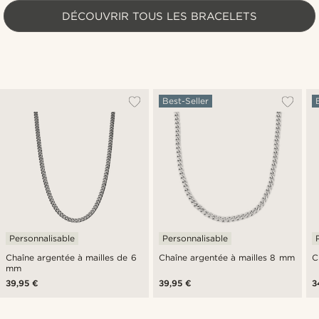
DÉCOUVRIR TOUS LES BRACELETS
Best-Seller
Personnalisable
Personnalisable
Chaîne argentée à mailles de 6
Chaîne argentée à mailles 8 mm
C
mm
39,95 €
39,95 €
3