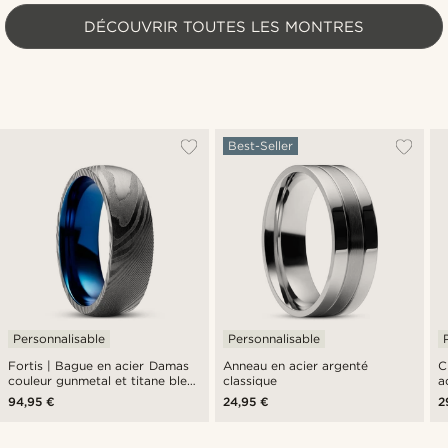
DÉCOUVRIR TOUTES LES MONTRES
Best-Seller
Personnalisable
Personnalisable
Fortis | Bague en acier Damas
Anneau en acier argenté
C
couleur gunmetal et titane bleu
classique
a
- 7 mm
94,95 €
24,95 €
2