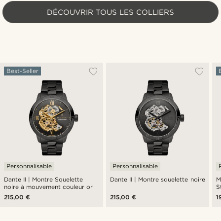
DÉCOUVRIR TOUS LES COLLIERS
Best-Seller
Personnalisable
Personnalisable
Dante II | Montre Squelette
Dante II | Montre squelette noire
M
noire à mouvement couleur or
S
215,00 €
215,00 €
1