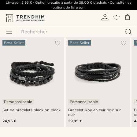
Livraison
5,95 €
- Option gratuite à partir de
39,00 €
d'achats -
Consulter les
options de livraison
Rechercher
Best-Seller
Best-Seller
Personnalisable
Personnalisable
Set de bracelets black on black
Bracelet Roy en cuir noir sur
B
noir
œ
24,95 €
39,95 €
4