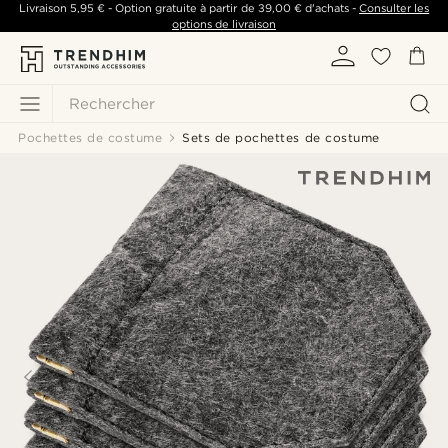
Livraison
5,95 €
- Option gratuite à partir de
39,00 €
d'achats -
Consulter les
options de livraison
Rechercher
Pochettes de costume
Sets de pochettes de costume