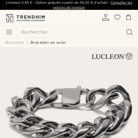
Livraison
5,95 €
- Option gratuite à partir de
39,00 €
d'achats -
Consulter les
options de livraison
Rechercher
Bracelets
Bracelets en acier