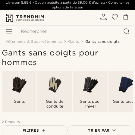
Livraison
5,95 €
- Option gratuite à partir de
39,00 €
d'achats -
Consulter les
options de livraison
Rechercher
Vêtements & Sous-vêtements
Gants
Gants sans doigts
Gants sans doigts pour
hommes
Gants
Gants de
Gants pour
Gants tacti
conduite
l'hiver
2 Produits
FILTRES
TRIER PAR