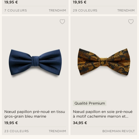
19,95 €
19,95 €
7 COULEURS
TRENDHIM
29 COULEURS
TRENDHIM
Qualité Premium
Nœud papillon pré-noué en tissu
Nœud papillon en soie pré-noué
gros-grain bleu marine
à motif cachemire marron et
doré
19,95 €
34,95 €
23 COULEURS
TRENDHIM
BOHEMIAN REVOLT