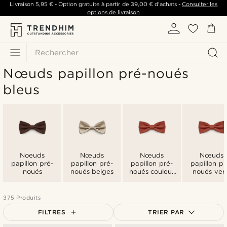
Livraison
5,95 €
- Option gratuite à partir de
39,00 €
d'achats -
Consulter les
options de livraison
Rechercher
Nœuds papillon pré-noués
bleus
Noeuds
Nœuds
Nœuds
Nœuds
papillon pré-
papillon pré-
papillon pré-
papillon pr
noués
noués beiges
noués couleur
noués vert
or
375 Produits
FILTRES
TRIER PAR