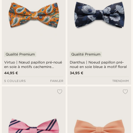
Qualité Premium
Qualité Premium
Virtuo | Nœud papillon pré-noué
Dianthus | Noeud papillon pré-
en soie à motifs cachemire
noué en soie bleue à motif floral
mandarine
44,95 €
34,95 €
5 COULEURS
FAWLER
TRENDHIM