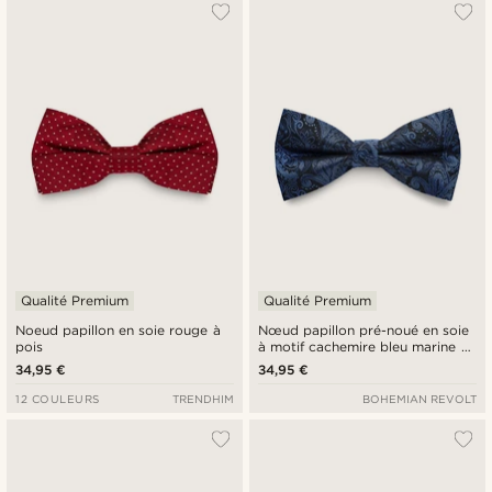
Qualité Premium
Qualité Premium
Noeud papillon en soie rouge à
Nœud papillon pré-noué en soie
pois
à motif cachemire bleu marine et
bleu clair
34,95 €
34,95 €
12 COULEURS
TRENDHIM
BOHEMIAN REVOLT