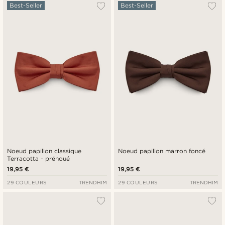
Le plus populaire
Best-Seller
Best-Seller
Nouveautés
Prix croissant
Prix décroissant
Noeud papillon classique
Noeud papillon marron foncé
Terracotta - prénoué
19,95 €
19,95 €
29 COULEURS
TRENDHIM
29 COULEURS
TRENDHIM