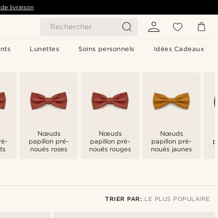
de livraison
Rechercher
nts
Lunettes
Soins personnels
Idées Cadeaux
Nœuds
Nœuds
Nœuds
ré-
papillon pré-
papillon pré-
papillon pré-
p
ts
noués roses
noués rouges
noués jaunes
TRIER PAR:
LE PLUS POPULAIRE