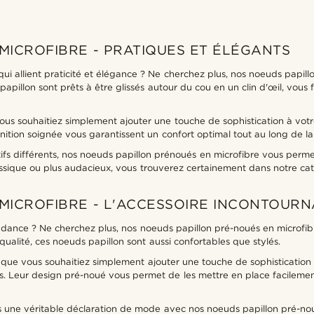
MICROFIBRE - PRATIQUES ET ÉLÉGANTS
allient praticité et élégance ? Ne cherchez plus, nos noeuds papillon
 papillon sont prêts à être glissés autour du cou en un clin d'œil, vo
us souhaitiez simplement ajouter une touche de sophistication à vot
finition soignée vous garantissent un confort optimal tout au long de la
fs différents, nos noeuds papillon prénoués en microfibre vous perme
assique ou plus audacieux, vous trouverez certainement dans notre ca
MICROFIBRE - L'ACCESSOIRE INCONTOUR
dance ? Ne cherchez plus, nos noeuds papillon pré-noués en microfibr
qualité, ces noeuds papillon sont aussi confortables que stylés.
u que vous souhaitiez simplement ajouter une touche de sophistication
ons. Leur design pré-noué vous permet de les mettre en place facilem
s une véritable déclaration de mode avec nos noeuds papillon pré-nou