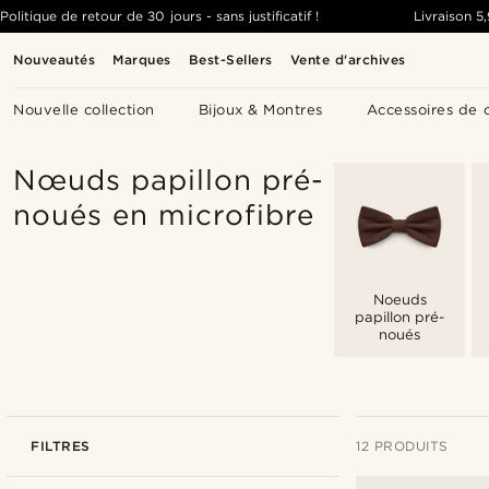
Politique de retour de 30 jours - sans justificatif !
Livraison
5
Nouveautés
Marques
Best-Sellers
Vente d'archives
Nouvelle collection
Bijoux & Montres
Accessoires de 
Nœuds papillon pré-
noués en microfibre
Noeuds
papillon pré-
noués
FILTRES
12 PRODUITS