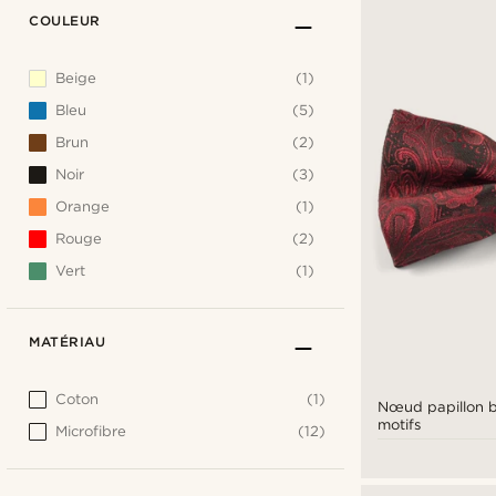
COULEUR
Beige
(1)
Bleu
(5)
Brun
(2)
Noir
(3)
Orange
(1)
Rouge
(2)
Vert
(1)
MATÉRIAU
Coton
(1)
Nœud papillon 
motifs
Microfibre
(12)