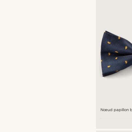
€
€
Nœud papillon b