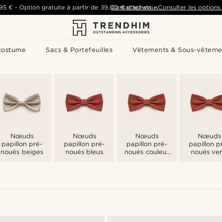
,95 €
-
Option gratuite à partir de
39,00 €
Contactez-nous
d'achats
-
Consulter les options 
costume
Sacs & Portefeuilles
Vêtements & Sous-vêteme
Nœuds
Nœuds
Nœuds
Nœuds
papillon pré-
papillon pré-
papillon pré-
papillon p
noués beiges
noués bleus
noués couleur
noués ver
or