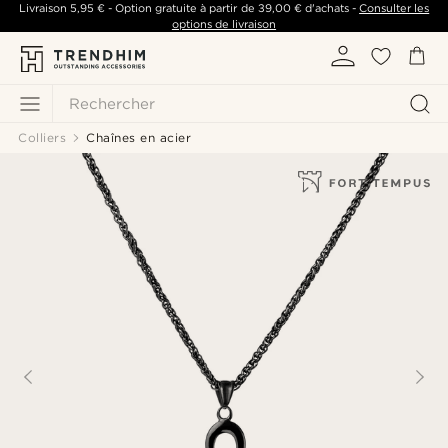
Livraison
5,95 €
- Option gratuite à partir de
39,00 €
d'achats -
Consulter les
options de livraison
Rechercher
Colliers
Chaînes en acier