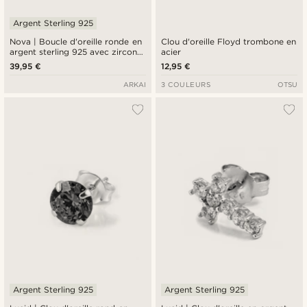
Argent Sterling 925
Nova | Boucle d'oreille ronde en
Clou d'oreille Floyd trombone en
argent sterling 925 avec zircone
acier
Premium 7A - 8 mm
39,95 €
12,95 €
ARKAI
3 COULEURS
OTSU
Argent Sterling 925
Argent Sterling 925