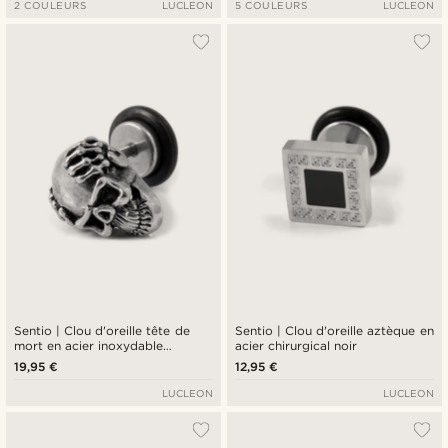
2 COULEURS
LUCLEON
5 COULEURS
LUCLEON
Sentio | Clou d'oreille tête de
Sentio | Clou d'oreille aztèque en
mort en acier inoxydable
acier chirurgical noir
argenté
19,95 €
12,95 €
LUCLEON
LUCLEON