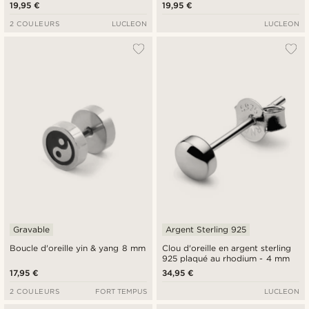
925 - 8 mm
- 6 mm
19,95 €
19,95 €
2 COULEURS
LUCLEON
LUCLEON
Gravable
Argent Sterling 925
Boucle d'oreille yin & yang 8 mm
Clou d'oreille en argent sterling
925 plaqué au rhodium - 4 mm
17,95 €
34,95 €
2 COULEURS
FORT TEMPUS
LUCLEON