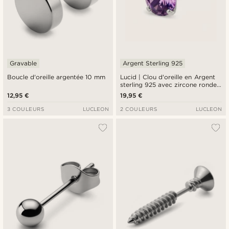
Gravable
Argent Sterling 925
Boucle d'oreille argentée 10 mm
Lucid | Clou d'oreille en Argent
sterling 925 avec zircone ronde
mauve - 8 mm
12,95 €
19,95 €
3 COULEURS
LUCLEON
2 COULEURS
LUCLEON