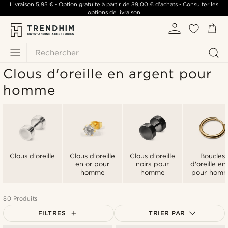
Livraison
5,95 €
- Option gratuite à partir de
39,00 €
d'achats -
Consulter les
options de livraison
Rechercher
Clous d'oreille en argent pour
homme
Clous d'oreille
Clous d'oreille
Clous d'oreille
Boucles
en or pour
noirs pour
d'oreille en
homme
homme
pour hom
80 Produits
FILTRES
TRIER PAR