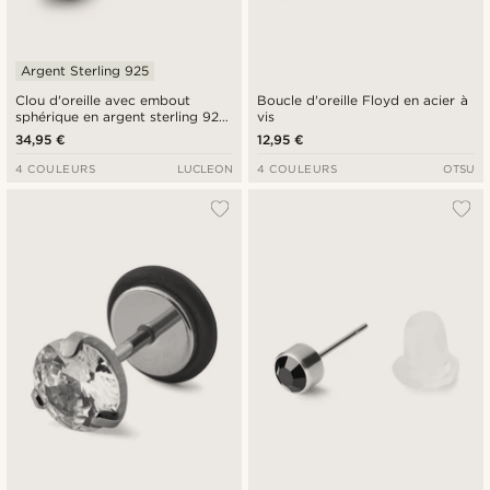
Argent Sterling 925
Clou d'oreille avec embout
Boucle d'oreille Floyd en acier à
sphérique en argent sterling 925
vis
plaqué au rhodium - 4 mm
34,95 €
12,95 €
4 COULEURS
LUCLEON
4 COULEURS
OTSU