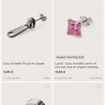
Argent Sterling 925
Clou d'oreille Floyd en zipper
Lucid | Clou d'oreille carré en
zircone rose et argent sterling
925 - 8 mm
12,95 €
19,95 €
4 COULEURS
OTSU
5 COULEURS
LUCLEON