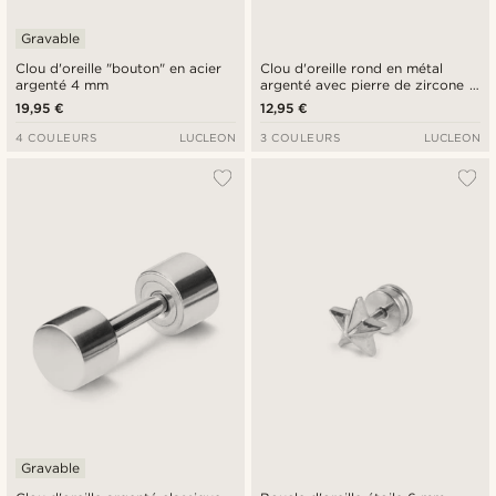
Gravable
Clou d'oreille "bouton" en acier
Clou d'oreille rond en métal
argenté 4 mm
argenté avec pierre de zircone -
4 MM
19,95 €
12,95 €
4 COULEURS
LUCLEON
3 COULEURS
LUCLEON
Gravable