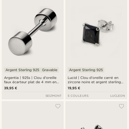
Argent Sterling 925
Gravable
Argent Sterling 925
Argentia | 925s | Clou d'oreille
Lucid | Clou d'oreille carré en
faux écarteur plat de 4 mm en
zircone noire et argent sterling
argent sterling plaqué rhodium
925 - 8 mm
39,95 €
19,95 €
SEIZMONT
5 COULEURS
LUCLEON