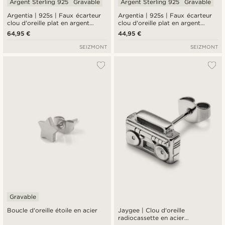
Argent Sterling 925
Gravable
Argent Sterling 925
Gravable
Argentia | 925s | Faux écarteur
Argentia | 925s | Faux écarteur
clou d'oreille plat en argent
clou d'oreille plat en argent
sterling plaqué rhodium de 8 mm
sterling plaqué rhodium de 6 mm
64,95 €
44,95 €
SEIZMONT
SEIZMONT
Gravable
Boucle d'oreille étoile en acier
Jaygee | Clou d'oreille
radiocassette en acier