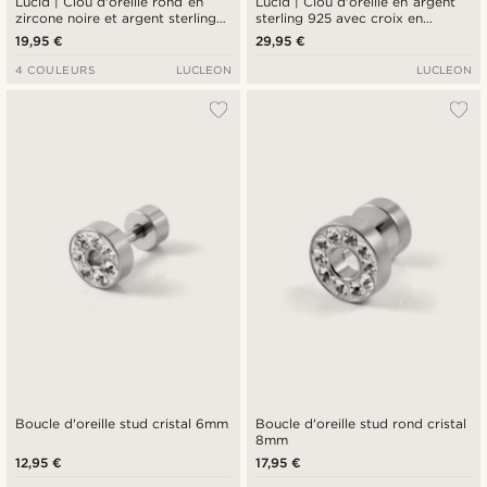
Lucid | Clou d'oreille rond en
Lucid | Clou d'oreille en argent
zircone noire et argent sterling
sterling 925 avec croix en
925 - 6 mm
zircone - 6 mm
19,95 €
29,95 €
4 COULEURS
LUCLEON
LUCLEON
Boucle d'oreille stud cristal 6mm
Boucle d'oreille stud rond cristal
8mm
12,95 €
17,95 €