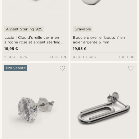
Argent Sterling 925
Gravable
Lucid | Clou d'oreille carré en
Boucle d'oreille "bouton" en
zircone rose et argent sterling
acier argenté 6 mm
925 - 6 mm
19,95 €
19,95 €
6 COULEURS
LUCLEON
4 COULEURS
LUCLEON
Nouveauté