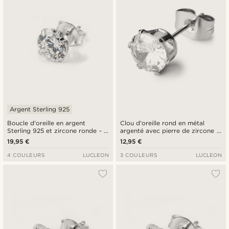
Argent Sterling 925
Boucle d'oreille en argent
Clou d'oreille rond en métal
Sterling 925 et zircone ronde - 6
argenté avec pierre de zircone -
mm
8 MM
19,95 €
12,95 €
4 COULEURS
LUCLEON
3 COULEURS
LUCLEON