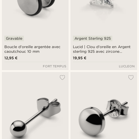
Gravable
Argent Sterling 925
Boucle d'oreille argentée avec
Lucid | Clou d'oreille en Argent
caoutchouc 10 mm
sterling 925 avec zircone
triangulaire - 8 mm
12,95 €
19,95 €
FORT TEMPUS
LUCLEON