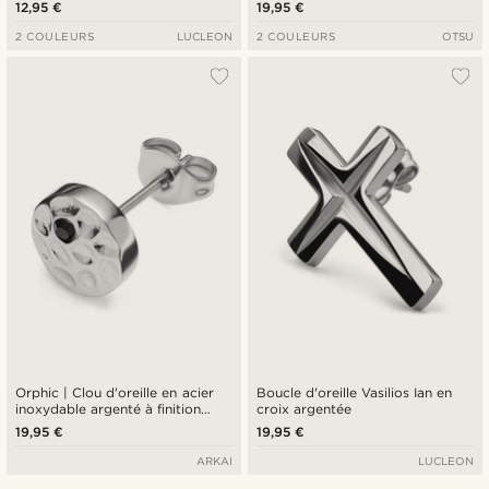
inoxydable argenté
12,95 €
19,95 €
2 COULEURS
LUCLEON
2 COULEURS
OTSU
Orphic | Clou d'oreille en acier
Boucle d'oreille Vasilios Ian en
inoxydable argenté à finition
croix argentée
martelée avec zircone noire - 8
19,95 €
19,95 €
mm
ARKAI
LUCLEON