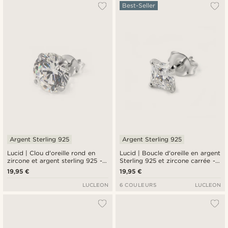
Le plus populaire
Best-Seller
Nouveautés
Prix croissant
Prix décroissant
Argent Sterling 925
Argent Sterling 925
Lucid | Clou d'oreille rond en
Lucid | Boucle d'oreille en argent
zircone et argent sterling 925 - 8
Sterling 925 et zircone carrée -
mm
6 mm
19,95 €
19,95 €
LUCLEON
6 COULEURS
LUCLEON