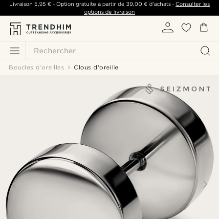
Livraison
5,95 €
- Option gratuite à partir de
39,00 €
d'achats -
Consulter les
options de livraison
Rechercher
Boucles d'oreilles
Clous d'oreille