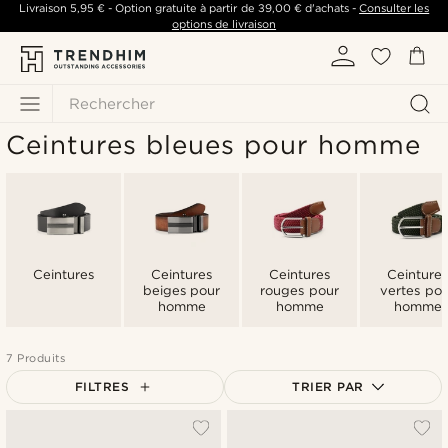
Livraison
5,95 €
- Option gratuite à partir de
39,00 €
d'achats -
Consulter les
options de livraison
Rechercher
Ceintures bleues pour homme
Ceintures
Ceintures
Ceintures
Ceintures
beiges pour
rouges pour
vertes pou
homme
homme
homme
7 Produits
FILTRES
TRIER PAR
Le plus populaire