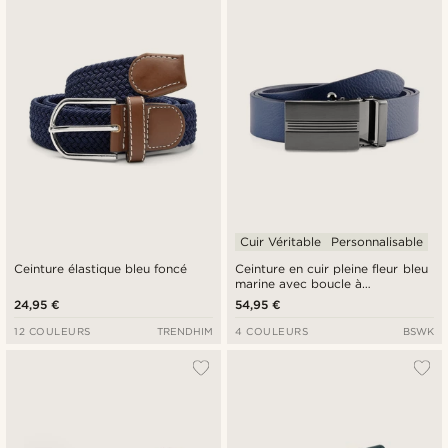
Nouveautés
Prix croissant
Prix décroissant
Cuir Véritable
Personnalisable
Ceinture élastique bleu foncé
Ceinture en cuir pleine fleur bleu
marine avec boucle à
verrouillage automatique
24,95 €
54,95 €
12 COULEURS
TRENDHIM
4 COULEURS
BSWK