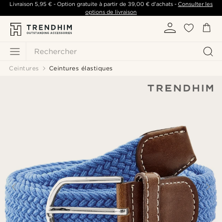
Livraison
5,95 €
- Option gratuite à partir de
39,00 €
d'achats -
Consulter les
options de livraison
Rechercher
Ceintures
Ceintures élastiques