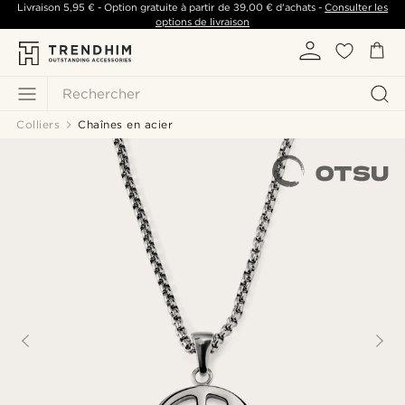
Livraison
5,95 €
- Option gratuite à partir de
39,00 €
d'achats -
Consulter les
options de livraison
Rechercher
Colliers
Chaînes en acier