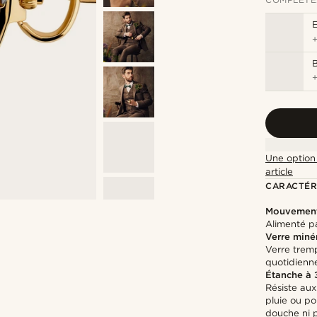
Une option 
article
CARACTÉR
Mouvement
Alimenté p
Verre miné
Verre tremp
quotidienn
Étanche à
Résiste aux
pluie ou po
douche ni 