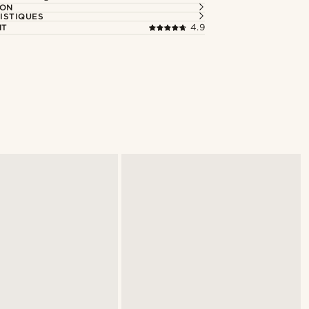
ION
ISTIQUES
NT
4.9