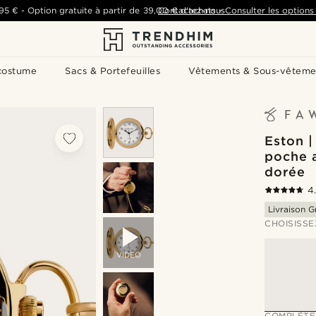
,95 €
-
Option gratuite à partir de
39,00 €
Contactez-nous
d'achats
-
Consulter les options 
costume
Sacs & Portefeuilles
Vêtements & Sous-vêteme
Eston |
poche 
dorée
4
Livraison G
CHOISISSE
VIDEO
COMPLÉTE