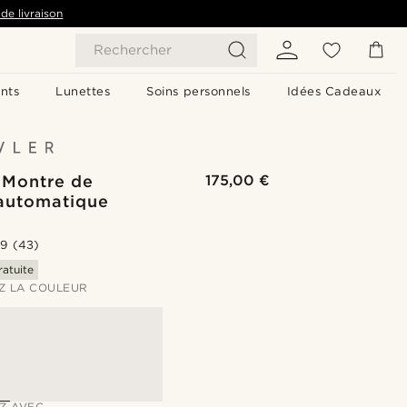
de livraison
Rechercher
nts
Lunettes
Soins personnels
Idées Cadeaux
 Montre de
175,00 €
automatique
.9
(43)
ratuite
Z LA COULEUR
Z AVEC