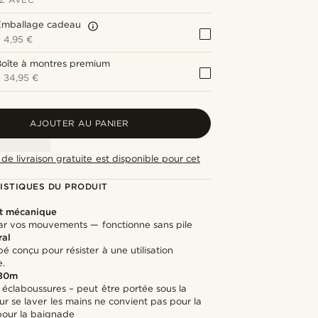
Emballage cadeau
+
4,95 €
Boîte à montres premium
+
34,95 €
AJOUTER AU PANIER
de livraison gratuite est disponible pour cet
ISTIQUES DU PRODUIT
 mécanique
ar vos mouvements — fonctionne sans pile
ral
é conçu pour résister à une utilisation
e.
 30m
 éclaboussures – peut être portée sous la
ur se laver les mains ne convient pas pour la
pour la baignade