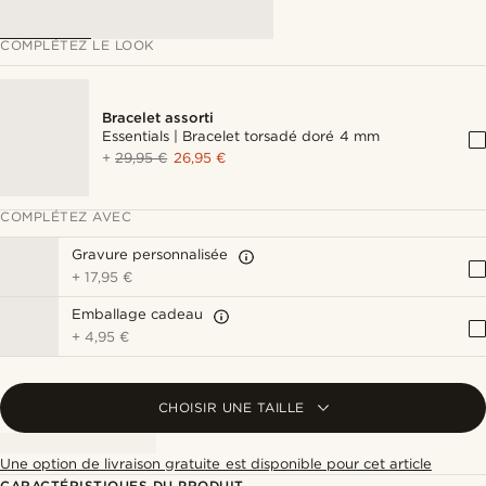
COMPLÉTEZ LE LOOK
Bracelet assorti
Essentials | Bracelet torsadé doré 4 mm
+
29,95 €
26,95 €
COMPLÉTEZ AVEC
Gravure personnalisée
+
17,95 €
Emballage cadeau
+
4,95 €
CHOISIR UNE TAILLE
Une option de livraison gratuite est disponible pour cet article
CARACTÉRISTIQUES DU PRODUIT