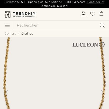
Livraison
5,95 €
- Option gratuite à partir de
39,00 €
d'achats -
Consulter les
options de livraison
Rechercher
Colliers
Chaînes