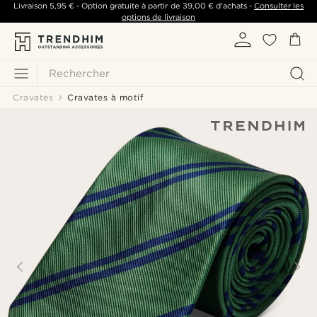
Livraison
5,95 €
- Option gratuite à partir de
39,00 €
d'achats -
Consulter les
options de livraison
Rechercher
Cravates
Cravates à motif