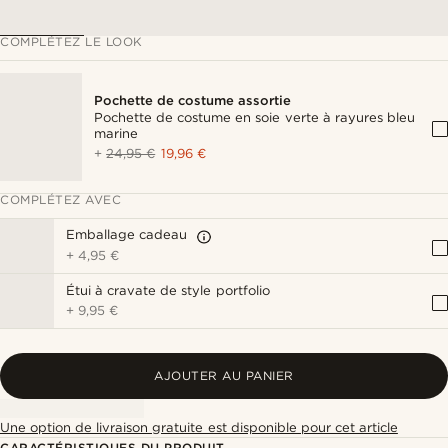
COMPLÉTEZ LE LOOK
Pochette de costume assortie
Pochette de costume en soie verte à rayures bleu
marine
+
24,95 €
19,96 €
COMPLÉTEZ AVEC
Emballage cadeau
+
4,95 €
Étui à cravate de style portfolio
+
9,95 €
AJOUTER AU PANIER
Une option de livraison gratuite est disponible pour cet article
CARACTÉRISTIQUES DU PRODUIT