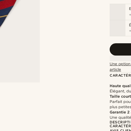
É
Une option 
article
CARACTÉR
Haute qual
Élégant, d
Taille cour
Parfait po
plus petite
Garantie 2
Une qualité
DESCRIPT
CARACTÉR
AVIS CLIE