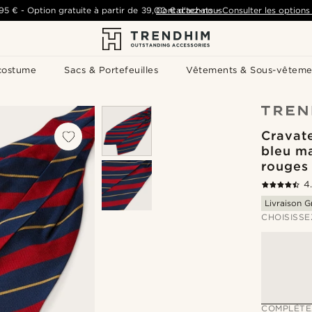
,95 €
-
Option gratuite à partir de
39,00 €
Contactez-nous
d'achats
-
Consulter les options 
costume
Sacs & Portefeuilles
Vêtements & Sous-vêteme
Cravate
bleu ma
rouges
4
Livraison G
CHOISISSE
COMPLÉTE