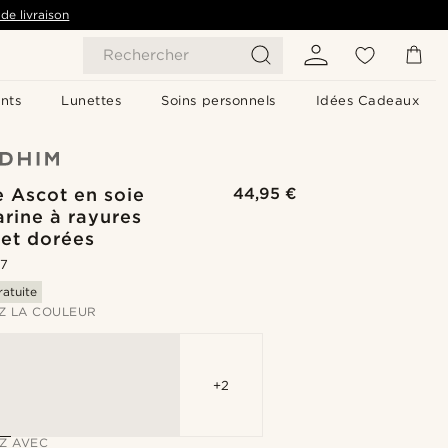
de livraison
Rechercher
nts
Lunettes
Soins personnels
Idées Cadeaux
 Ascot en soie
44,95 €
rine à rayures
 et dorées
.7
ratuite
Z LA COULEUR
+2
Z AVEC