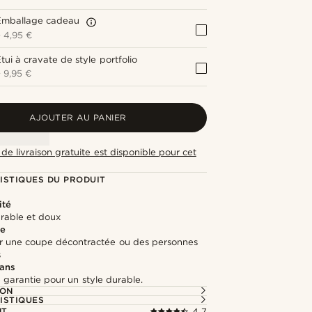
Emballage cadeau
+
4,95 €
tui à cravate de style portfolio
+
9,95 €
AJOUTER AU PANIER
de livraison gratuite est disponible pour cet
ISTIQUES DU PRODUIT
ité
urable et doux
te
ur une coupe décontractée ou des personnes
s
 ans
 garantie pour un style durable.
ION
ISTIQUES
NT
4.7