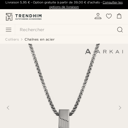
Livraison
5,95 €
- Option gratuite à partir de
39,00 €
d'achats -
Consulter les
options de livraison
Rechercher
Colliers
Chaînes en acier