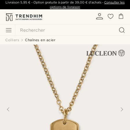
Livraison
5,95 €
- Option gratuite à partir de
39,00 €
d'achats -
Consulter les
options de livraison
Rechercher
Colliers
Chaînes en acier