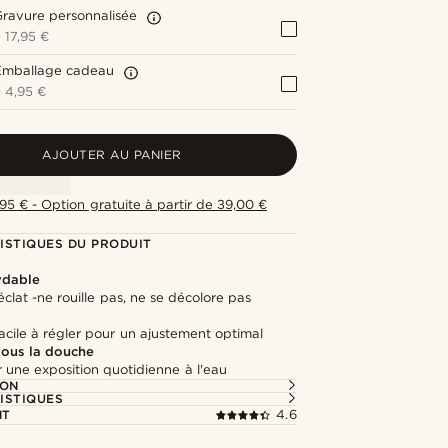
ravure personnalisée
+
17,95 €
Emballage cadeau
+
4,95 €
AJOUTER AU PANIER
,95 € - Option gratuite à partir de 39,00 €
ISTIQUES DU PRODUIT
ydable
clat -ne rouille pas, ne se décolore pas
cile à régler pour un ajustement optimal
 sous la douche
 une exposition quotidienne à l'eau
ION
ISTIQUES
NT
4.6