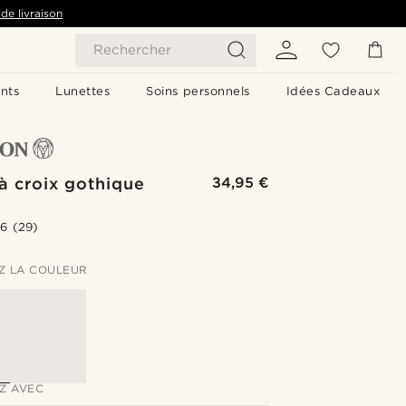
de livraison
Rechercher
nts
Lunettes
Soins personnels
Idées Cadeaux
 à croix gothique
34,95 €
.6
(29)
Z LA COULEUR
Z AVEC