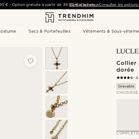
,95 €
-
Option gratuite à partir de
39,00 €
Contactez-nous
d'achats
-
Consulter les options 
costume
Sacs & Portefeuilles
Vêtements & Sous-vêteme
Collier
dorée
4
Gravable
CHOISISSE
COMPLÉTE