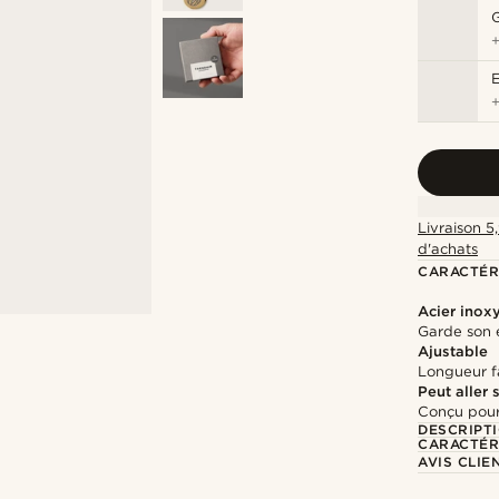
G
Livraison 5
d'achats
CARACTÉR
Acier inox
Garde son é
Ajustable
Longueur fa
Peut aller
Conçu pour
DESCRIPT
CARACTÉR
AVIS CLIE