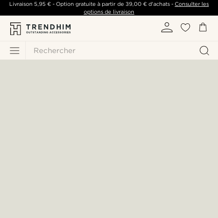
Livraison
5,95 €
- Option gratuite à partir de
39,00 €
d'achats -
Consulter les
options de livraison
Rechercher