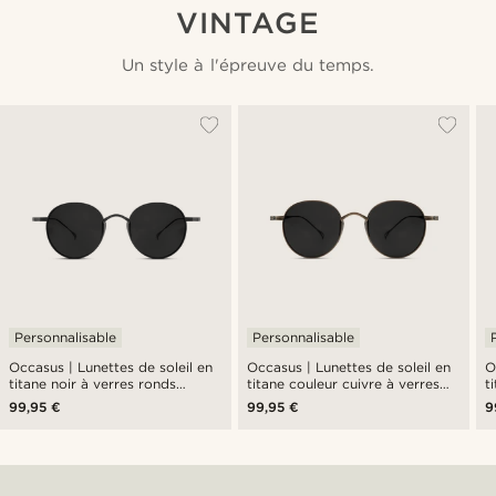
VINTAGE
Un style à l'épreuve du temps.
Personnalisable
Personnalisable
Occasus | Lunettes de soleil en
Occasus | Lunettes de soleil en
Occa
titane noir à verres ronds
titane couleur cuivre à verres
t
polarisés
ronds polarisés
r
99,95 €
99,95 €
9