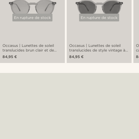
En rupture de stock
En rupture de stock
Occasus | Lunettes de soleil
Occasus | Lunettes de soleil
Occa
translucides brun clair et de
translucides de style vintage à
c
style vintage à verres ronds
verres ronds polarisés
é
84,95 €
84,95 €
8
polarisés