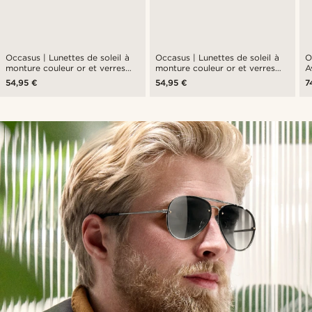
Occasus | Lunettes de soleil à
Occasus | Lunettes de soleil à
O
monture couleur or et verres
monture couleur or et verres
A
gris polarisés
bruns polarisés
54,95 €
54,95 €
7