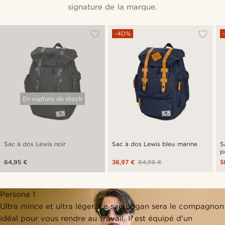
signature de la marque.
-40%
En rupture de stock
Sac à dos Lewis noir
Sac à dos Lewis bleu marine
S
p
64,95 €
38,97 €
64,95 €
5
Persona 1
Ultra mince et ultra léger. Le sac Logan sera le compagnon
idéal pour vous rendre au travail. Il est équipé d'un