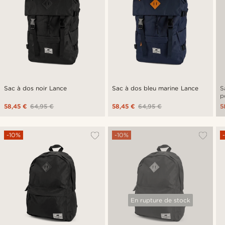
Sac à dos noir Lance
Sac à dos bleu marine Lance
S
p
58,45 €
64,95 €
58,45 €
64,95 €
5
-10%
-10%
En rupture de stock