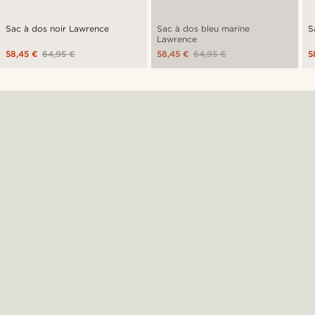
Sac à dos noir Lawrence
Sac à dos bleu marine
S
Lawrence
58,45 €
64,95 €
58,45 €
64,95 €
5