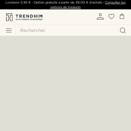
Livraison
5,95 €
- Option gratuite à partir de
39,00 €
d'achats -
Consulter les
options de livraison
Rechercher