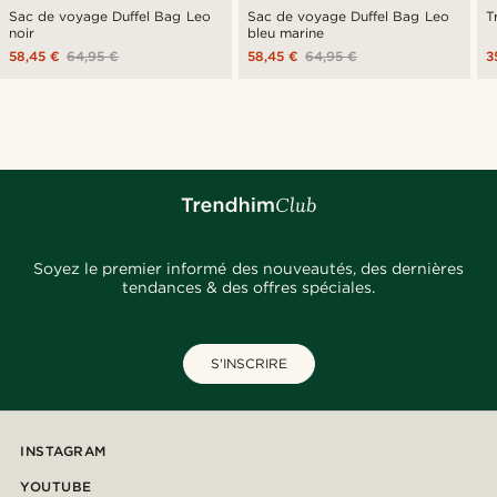
Sac de voyage Duffel Bag Leo
Sac de voyage Duffel Bag Leo
T
noir
bleu marine
58,45 €
64,95 €
58,45 €
64,95 €
3
Soyez le premier informé des nouveautés, des dernières
tendances & des offres spéciales.
S'INSCRIRE
INSTAGRAM
YOUTUBE