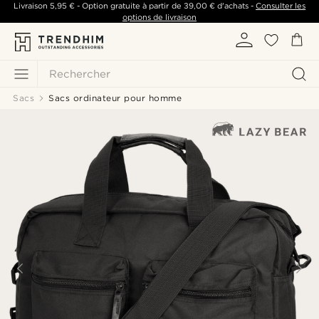
Livraison
5,95 €
- Option gratuite à partir de
39,00 €
d'achats -
Consulter les
options de livraison
Rechercher
Sacs
Sacs ordinateur pour homme