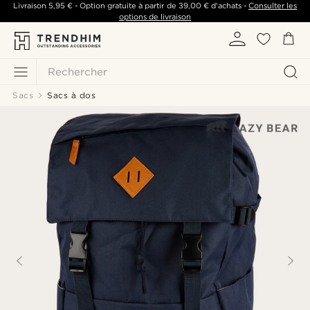
Livraison
5,95 €
- Option gratuite à partir de
39,00 €
d'achats -
Consulter les
options de livraison
Rechercher
Sacs
Sacs à dos