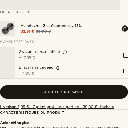
OFFRE GROUPÉE
Achetez-en 2 et économisez 15%
33,91 €
39,90 €
COMPLÉTEZ AVEC
Gravure personnalisée
+
17,95 €
Emballage cadeau
+
4,95 €
AJOUTER AU PANIER
Livraison 5,95 € - Option gratuite à partir de 39,00 € d'achats
CARACTÉRISTIQUES DU PRODUIT
Acier chirurgical
Doux au contact de la peau, résiste à la rouille et au ternissement