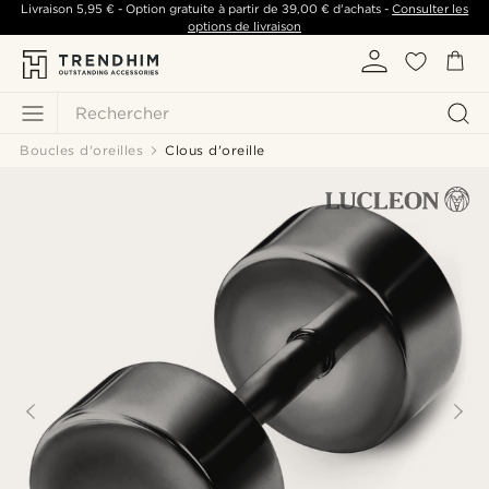
Livraison
5,95 €
- Option gratuite à partir de
39,00 €
d'achats -
Consulter les
options de livraison
Rechercher
Boucles d'oreilles
Clous d'oreille