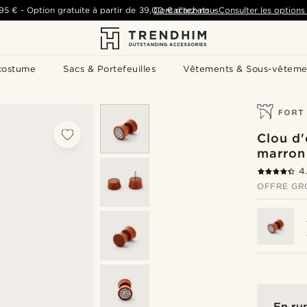
,95 €
-
Option gratuite à partir de
39,00 €
Contactez-nous
d'achats
-
Consulter les options 
costume
Sacs & Portefeuilles
Vêtements & Sous-vêteme
Clou d'
marron
4
OFFRE GR
En ru