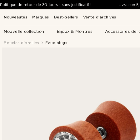
Politique de retour de 30 jours - sans justificatif !
Livraison
5
Nouveautés
Marques
Best-Sellers
Vente d'archives
Nouvelle collection
Bijoux & Montres
Accessoires de 
Boucles d'oreilles
Faux plugs