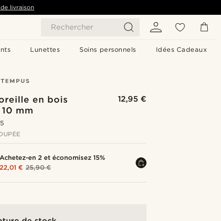
de livraison
Rechercher
nts
Lunettes
Soins personnels
Idées Cadeaux
oreille en bois
12,95 €
 10 mm
.5
OUPÉE
Achetez-en 2 et économisez 15%
22,01 €
25,90 €
pture de stock