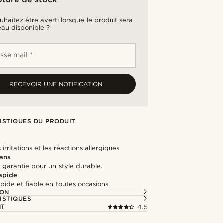
uhaitez être averti lorsque le produit sera
au disponible ?
sse mail *
RECEVOIR UNE NOTIFICATION
ISTIQUES DU PRODUIT
l
 irritations et les réactions allergiques
 ans
 garantie pour un style durable.
rapide
apide et fiable en toutes occasions.
ION
ISTIQUES
NT
4.5