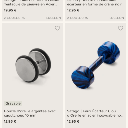
Tentacule de pieuvre en Acier
écarteur en forme de crâne noir
Inoxydable
19,95 €
12,95 €
2 COULEURS
LUCLEON
2 COULEURS
LUCLEON
Gravable
Boucle d'oreille argentée avec
Satago | Faux Écarteur Clou
caoutchouc 10 mm
d'Oreille en acier inoxydable noir
& bleu 4 mm
12,95 €
12,95 €