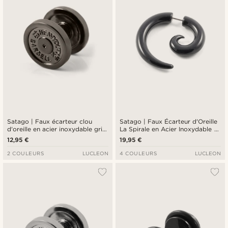
Satago | Faux écarteur clou
Satago | Faux Écarteur d'Oreille
d'oreille en acier inoxydable gris
La Spirale en Acier Inoxydable et
anthracite 12 mm
acrylique noir
12,95 €
19,95 €
2 COULEURS
LUCLEON
4 COULEURS
LUCLEON