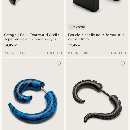
Gravable
Satago | Faux Écarteur d'Oreille
Boucle d'oreille noire forme stud
Taper en acier inoxydable gris
carré 10mm
anthracite 6 mm
19,95 €
12,95 €
7 COULEURS
LUCLEON
2 COULEURS
LUCLEON