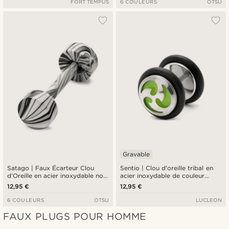
FORT TEMPUS
6 COULEURS
OTSU
Gravable
Satago | Faux Écarteur Clou
Sentio | Clou d'oreille tribal en
d'Oreille en acier inoxydable noir
acier inoxydable de couleur
& blanc 4 mm
argentée et verte
12,95 €
12,95 €
6 COULEURS
OTSU
LUCLEON
FAUX PLUGS POUR HOMME