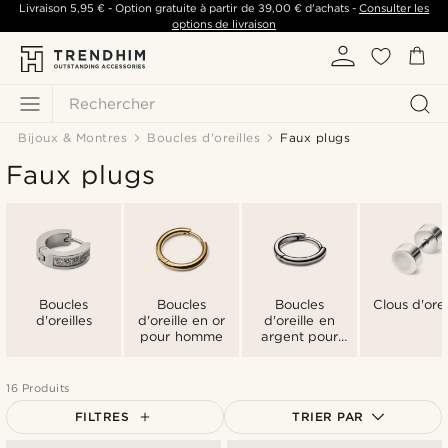
Livraison
5,95 €
- Option gratuite à partir de
39,00 €
d'achats -
Consulter les
options de livraison
Rechercher
Bijoux & Montres
Boucles d'oreilles
Faux plugs
Faux plugs
Boucles
Boucles
Boucles
Clous d'orei
d'oreilles
d'oreille en or
d'oreille en
pour homme
argent pour
homme
16 Produits
FILTRES
TRIER PAR