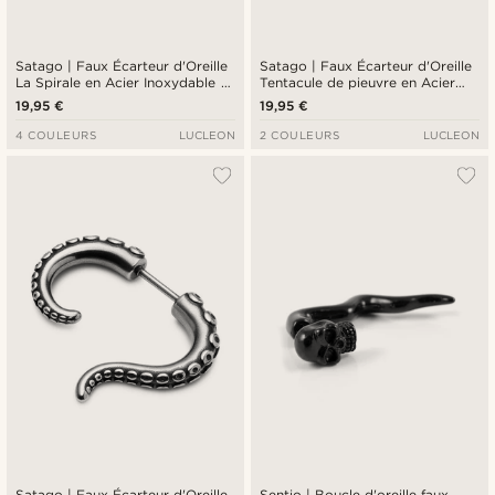
Satago | Faux Écarteur d'Oreille
Satago | Faux Écarteur d'Oreille
La Spirale en Acier Inoxydable et
Tentacule de pieuvre en Acier
acrylique bleu & noir
Inoxydable gris anthracite
19,95 €
19,95 €
4 COULEURS
LUCLEON
2 COULEURS
LUCLEON
Satago | Faux Écarteur d'Oreille
Sentio | Boucle d'oreille faux