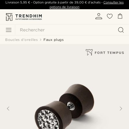
Livraison
5,95 €
- Option gratuite à partir de
39,00 €
d'achats -
Consulter les
options de livraison
Rechercher
Boucles d'oreilles
Faux plugs