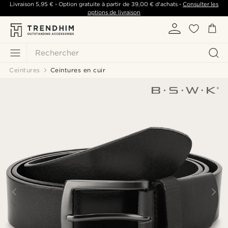
Livraison
5,95 €
- Option gratuite à partir de
39,00 €
d'achats -
Consulter les
options de livraison
Rechercher
Ceintures
Ceintures en cuir